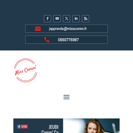

japprends@misscomm.fr

0660776987