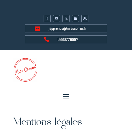

japprends@misscomm.fr

0660776987
Mentions légales