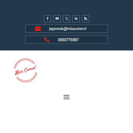

japprends@misscomm.fr

0660776987