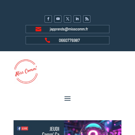

japprends@misscomm.fr

0660776987